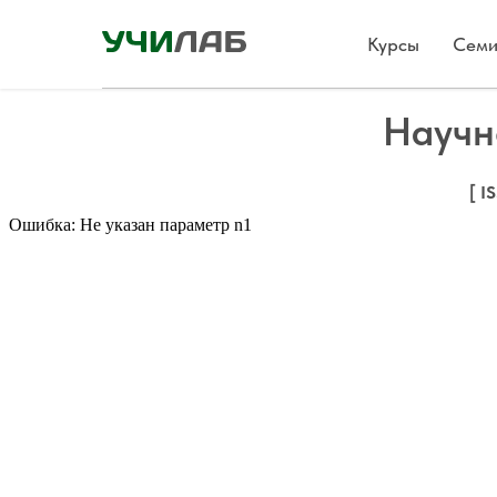
Курсы
Семи
Научн
[ I