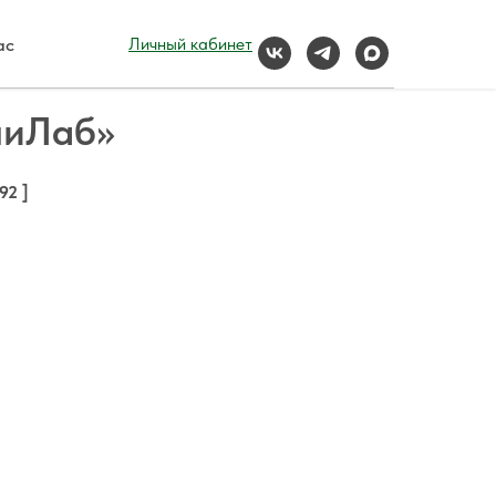
ас
Личный кабинет
чиЛаб»
92 ]