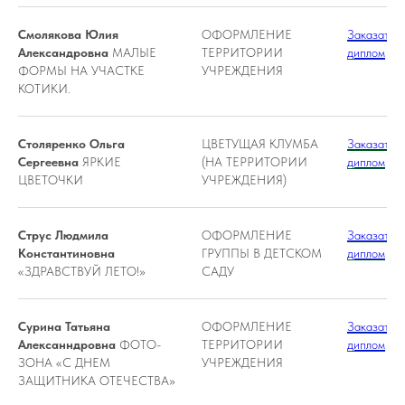
Смолякова Юлия
ОФОРМЛЕНИЕ
Заказать
Александровна
МАЛЫЕ
ТЕРРИТОРИИ
диплом
ФОРМЫ НА УЧАСТКЕ
УЧРЕЖДЕНИЯ
КОТИКИ.
Столяренко Ольга
ЦВЕТУЩАЯ КЛУМБА
Заказать
Сергеевна
ЯРКИЕ
(НА ТЕРРИТОРИИ
диплом
ЦВЕТОЧКИ
УЧРЕЖДЕНИЯ)
Струс Людмила
ОФОРМЛЕНИЕ
Заказать
Константиновна
ГРУППЫ В ДЕТСКОМ
диплом
«ЗДРАВСТВУЙ ЛЕТО!»
САДУ
Сурина Татьяна
ОФОРМЛЕНИЕ
Заказать
Алексанндровна
ФОТО-
ТЕРРИТОРИИ
диплом
ЗОНА «С ДНЕМ
УЧРЕЖДЕНИЯ
ЗАЩИТНИКА ОТЕЧЕСТВА»