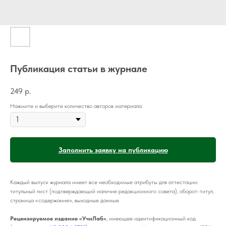
Публикация статьи в журнале
249
р.
Нажмите и выберите количество авторов материала
Заполнить заявку на публикацию
Каждый выпуск журнала имеет все необходимые атрибуты для аттестации:
титульный лист (подтверждающий наличие редакционного совета), оборот-титул,
страница «содержание», выходные данные
Рецензируемое издание «УчиЛаб»
, имеющее идентификационный код