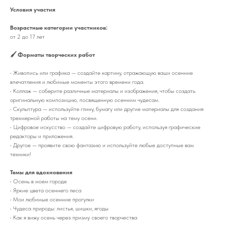
Условия участия
Возрастные категории участников:
от 2 до 17 лет
🖌 Форматы творческих работ
• Живопись или графика — создайте картину, отражающую ваши осенние
впечатления и любимые моменты этого времени года.
• Коллаж — соберите различные материалы и изображения, чтобы создать
оригинальную композицию, посвященную осенним чудесам.
• Скульптура — используйте глину, бумагу или другие материалы для создания
трехмерной работы на тему осени.
• Цифровое искусство — создайте цифровую работу, используя графические
редакторы и приложения.
• Другое — проявите свою фантазию и используйте любые доступные вам
техники!
Темы для вдохновения
• Осень в моем городе
• Яркие цвета осеннего леса
• Мои любимые осенние прогулки
• Чудеса природы: листья, шишки, ягоды
• Как я вижу осень через призму своего творчества