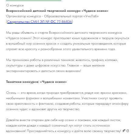
О конкурсе
Всероссийский детский творческий конкурс «Чудеса осени»
Организатор конкурса - Образовательный портал «УчиЛаб»
(
Свидетельство СМИ ЭЛ № ФС 77-86836
)
Мы рады объявить о старте Всероссийского детского творческого конкурса
«Чудеса осени»! Этот конкурс приглашает юных художников и творцов окунуться
в волшебный мир осенних красок и создать уникальные произведения, которые
отразят всю красоту и разнообразие этого удивительного времени года.
Мы принимаем работы в различных техниках: живопись, графика, коллажи,
скульптуры и даже цифровое искусство. Главное — ваше желание
экспериментировать и делиться своим видением!
Тематика конкурса: «Чудеса осени»
Осень — это время, когда природа преображается, радуя нас яркими красками,
необычными формами и волшебными моментами. Участники смогут проявить
свою креативность и фантазию, создавая работы, которые передадут атмосферу
осенних чудес и вдохновят других на творчество.
Давайте вместе откроем для себя мир осени и покажем, как каждый листок,
каждая капля дождя и каждый солнечный луч могут стать источником
вдохновения! Присоединяйтесь к конкурсу и дайте волю своему творчеству! 🍂🎨