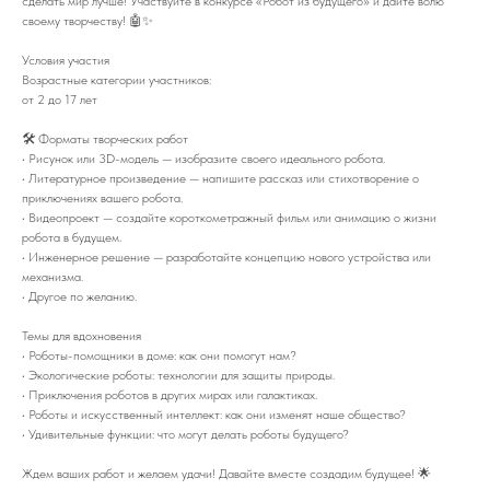
сделать мир лучше! Участвуйте в конкурсе «Робот из будущего» и дайте волю
своему творчеству! 🤖✨
Условия участия
Возрастные категории участников:
от 2 до 17 лет
🛠 Форматы творческих работ
• Рисунок или 3D-модель — изобразите своего идеального робота.
• Литературное произведение — напишите рассказ или стихотворение о
приключениях вашего робота.
• Видеопроект — создайте короткометражный фильм или анимацию о жизни
робота в будущем.
• Инженерное решение — разработайте концепцию нового устройства или
механизма.
• Другое по желанию.
Темы для вдохновения
• Роботы-помощники в доме: как они помогут нам?
• Экологические роботы: технологии для защиты природы.
• Приключения роботов в других мирах или галактиках.
• Роботы и искусственный интеллект: как они изменят наше общество?
• Удивительные функции: что могут делать роботы будущего?
Ждем ваших работ и желаем удачи! Давайте вместе создадим будущее! 🌟