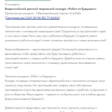
О конкурсе
Всероссийский детский творческий конкурс «Робот из будущего»
Организатор конкурса - Образовательный портал «УчиЛаб»
(
Свидетельство СМИ ЭЛ № ФС 77-86836
)
Приглашаем вас принять участие в увлекательном конкурсе, посвященном
технологиям и инновациям завтрашнего дня! Погрузитесь в мир фантазий и идей
о том, каким может быть наш мир с роботами в будущем. Создайте своего
уникального робота, который станет символом прогресса и новых возможностей!
Ваше воображение — единственный предел! Используйте креативность и
вдохновение, чтобы представить, как будут выглядеть, работать и
взаимодействовать с людьми роботы будущего. Давайте вместе откроем завесу
таинственного мира технологий и создадим удивительные произведения
искусства!
Тематика конкурса: «Робот из будущего»
Конкурс посвящен интерпретации образов роботов и технологий, которые могут
изменить нашу жизнь. Мы приглашаем вас создать свои собственные
произведения искусства, вдохновленные вашими идеями о роботах, их функциях и
роли в обществе. Ваша задача — перенести на бумагу, холст или в любую другую
форму ваше видение будущего!
Давайте вместе представим, как технологии могут улучшить нашу жизнь и