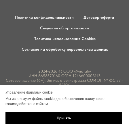
Политика конфиденциальности
Договор-оферта
Сведения об организации
Политика использования Cookies
Согласие на обработку персональных данных
2024-2026 © ООО «УчиЛаб»
ИНН 6658570160 ОГРН 1246600003143
Сетевое издание (6+). Запись о регистрации СМИ ЭЛ № ФС 77 -
86836
Лицензия на образовательную деятельность № Л035-01277-
Управление файлами cookie
66/01070603
Аккредитация в области охраны труда: рег. номер № 10481
Мы используем файлы cookie для обеспечения наилучшего
640002, Курганская область, г.о. город Курган, г. Курган, ул.
взаимодействия с сайтом
Володарского, стр. 65, помещ. 1
email:
info@uchilab.ru
, телефон: 8 999 286 8000
Политика конфиденциальности
Принять