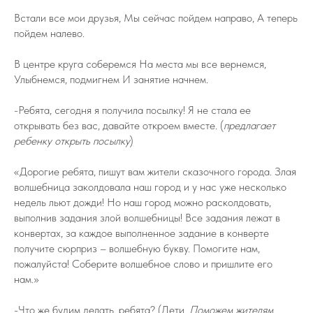
Встали все мои друзья, Мы сейчас пойдем направо, А теперь
пойдем налево.
В центре круга соберемся На места мы все вернемся,
Улыбнемся, подмигнем И занятие начнем.
-Ребята, сегодня я получила посылку! Я не стала ее
открывать без вас, давайте откроем вместе. (
предлагает
ребенку открыть посылку
)
«Дорогие ребята, пишут вам жители сказочного города. Злая
волшебница заколдовала наш город и у нас уже несколько
недель льют дожди! Но наш город можно расколдовать,
выполнив задания злой волшебницы! Все задания лежат в
конвертах, за каждое выполненное задание в конверте
получите сюрприз – волшебную букву. Помогите нам,
пожалуйста! Соберите волшебное слово и пришлите его
нам.»
-Что же будим делать, ребята? (Дети.
Поможем жителям