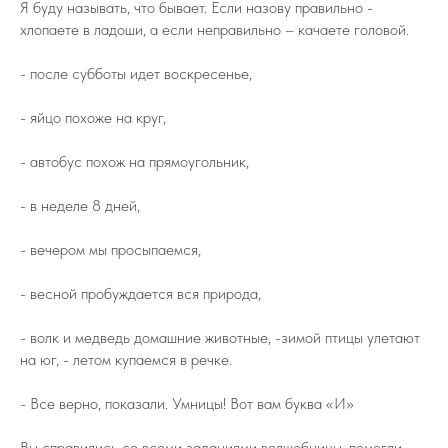
Я буду называть, что бывает. Если назову правильно -
хлопаете в ладоши, а если неправильно – качаете головой.
- после субботы идет воскресенье,
- яйцо похоже на круг,
- автобус похож на прямоугольник,
- в неделе 8 дней,
- вечером мы просыпаемся,
- весной пробуждается вся природа,
- волк и медведь домашние животные, -зимой птицы улетают
на юг, - летом купаемся в речке.
- Все верно, показали. Умницы! Вот вам буква «И»
Вы справились со всеми заданиями волшебницы, помогли