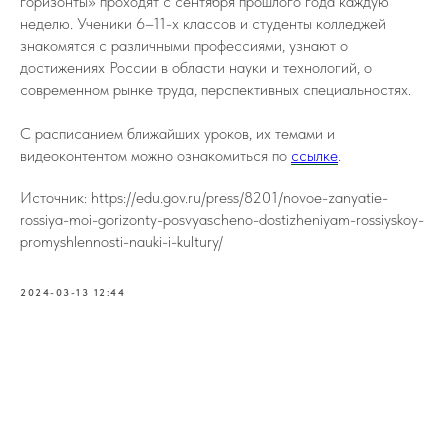
горизонты» проходят с сентября прошлого года каждую
неделю. Ученики 6–11-х классов и студенты колледжей
знакомятся с различными профессиями, узнают о
достижениях России в области науки и технологий, о
современном рынке труда, перспективных специальностях.
С расписанием ближайших уроков, их темами и
видеоконтентом можно ознакомиться по
ссылке
.
Источник: https://edu.gov.ru/press/8201/novoe-zanyatie-
rossiya-moi-gorizonty-posvyascheno-dostizheniyam-rossiyskoy-
promyshlennosti-nauki-i-kultury/
2024-03-13 12:44