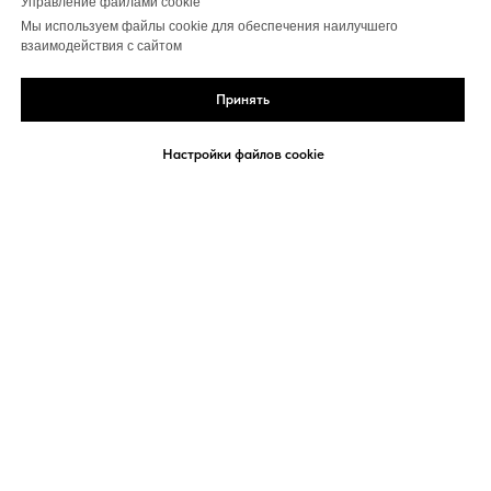
Управление файлами cookie
Мы используем файлы cookie для обеспечения наилучшего
взаимодействия с сайтом
Принять
Настройки файлов cookie
Политика конфиденциальности
Договор-оферта
Сведения об организации
Политика использования Cookies
Согласие на обработку персональных данных