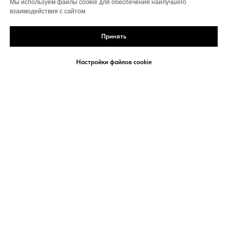
Мы используем файлы cookie для обеспечения наилучшего
взаимодействия с сайтом
Принять
Настройки файлов cookie
Политика конфиденциальности
Договор-оферта
Сведения об организации
Политика использования Cookies
Согласие на обработку персональных данных