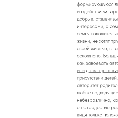
формирующуюся ли
воздействием взро
добрые, отзывчивы
интересами, а се
семья положительн
жизни, не хотят тр
своей жизнью, в т
осложнено. Больши
как завоевать авт
всегда владеют ку
присутствии детей.
авторитет родител
любые подходящие 
небезразлично, как
он с гордостью ра
видя только полож