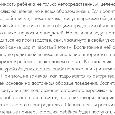
чность ребёнка не только непосредственным, целе
слых её членов, но и всем образом жизни. Если роди
е, заботливые, внимательные, живут широкими обще
мейный коллектив сплочён общими трудовыми обязанн
о влияет на
воспитание
детей. Но если они ведут пр
удиться на производстве, семья замкнута в своём узк
акой семье царит чёрствый эгоизм. Воспитание в ней 
нство родителей понимают значение авторитета в де
оритет у ребёнка, знают далеко не все. К сожалению
льтурой общения и отношений
: нередко они критикуют
 При этом, не замечая, как подрывается их авторитет.
ей основан на достойном образце поведения. Воспит
ситуации для поддержания авторитета взрослых член
 работают его отец и мать, что о них говорят товарищ
ссказывает о своих родителях. Однако нельзя рассчиты
ительные примеры старших, ребёнок будет поступать 