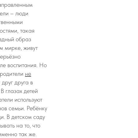
направленным
тели – люди
ственными
остями, такая
аздный образ
ом мирке, живут
серьёзно
ле воспитания. Но
, родители
не
 друг друга в
 В глазах детей
атели используют
ов семьи. Ребёнку
и. В детском саду
вать на то, что
именно так же.