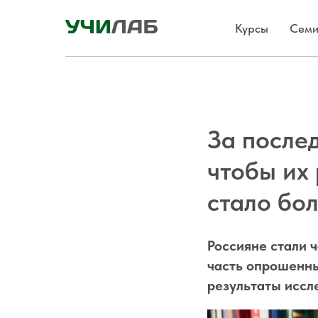
Курсы
Семи
За после
чтобы их 
стало бо
Россияне стали 
часть опрошенных
результаты иссл