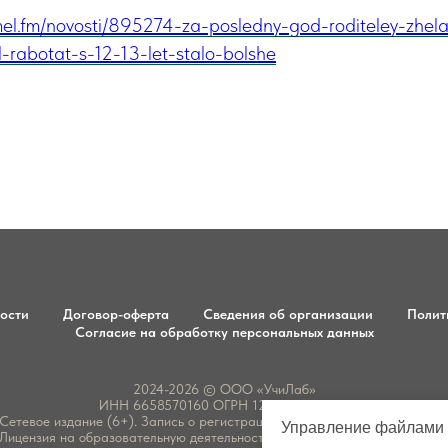
mel.fm/novosti/895274-za-posledny-god-roditeley-zhel
-rabotat-s-12-13-let-stalo-bolshe
ости
Договор-оферта
Сведения об организации
Полит
Согласие на обработку персональных данных
2024-2026 © ООО «УчиЛаб»
ИНН 6658570160 ОГРН 1246600003143
Сетевое издание (6+). Запись о регистрации СМИ ЭЛ № ФС 77 - 8683
Управление файлами 
Лицензия на образовательную деятельность № Л035-01277-66/0107060