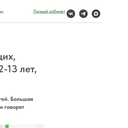
ас
Личный кабинет
щих,
-13 лет,
тей. Большая
ом говорят