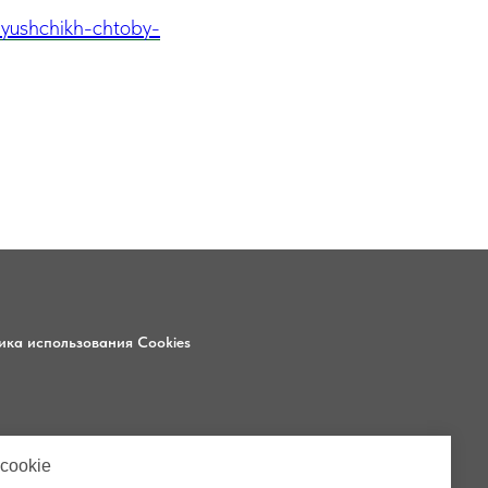
ayushchikh-chtoby-
ика использования Cookies
6
cookie
3