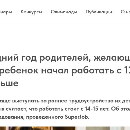
нары
Конкурсы
Олимпиады
Публикации
О н
дний год родителей, желаю
ребенок начал работать с 12
льше
чаще выступать за раннее трудоустройство их де
 считает, что работать стоит с 14-15 лет. Об эт
едования, проведенного SuperJob.