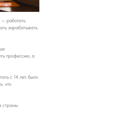
 — работать
ачать зарабатывать
ьше
ить профессию, а
ать с 14 лет, было
х, что
.
х страны.