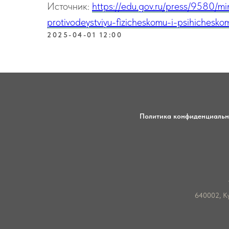
Источник:
https://edu.gov.ru/press/9580/m
protivodeystviyu-fizicheskomu-i-psihicheskom
2025-04-01 12:00
Политика конфиденциальн
640002, Ку