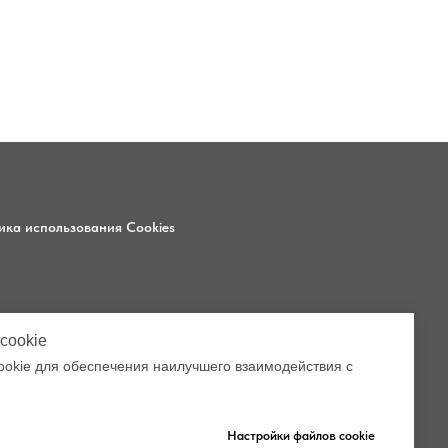
ика использования Cookies
6
cookie
3
okie для обеспечения наилучшего взаимодействия с
5, помещ. 1
Настройки файлов cookie