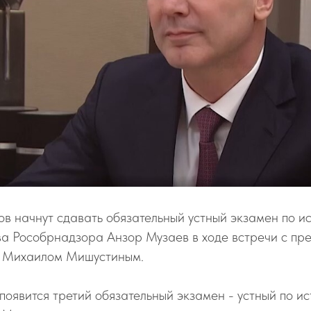
ов начнут сдавать обязательный устный экзамен по и
ва Рособрнадзора Анзор Музаев в ходе встречи с пр
Ф Михаилом Мишустиным.
 появится третий обязательный экзамен - устный по ис