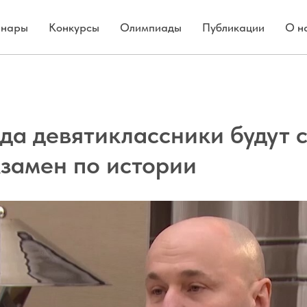
нары
Конкурсы
Олимпиады
Публикации
О н
ода девятиклассники будут 
кзамен по истории