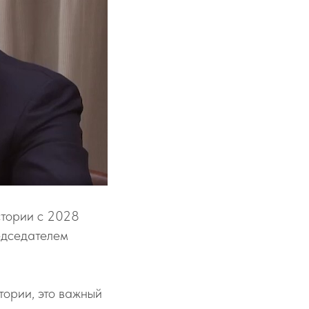
стории с 2028
едседателем
тории, это важный