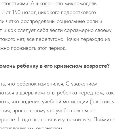
столетиями. А школа - это микромодель
. Лет 150 назад никакого подросткового
ыли четко распределены социальные роли и
т и как следует себя вести соразмерно своему
акого нет, все перепутано. Точки перехода из
ожно проживать этот период.
помочь ребенку в его кризисном возрасте?
ть, что ребенок изменился. С уважением
чаться в дверь комнаты ребенка перед тем, как
ать, что падение учебной мотивации ("скатился
ения, просто потому что учеба совсем не
зрасте. Надо это понять и успокоиться. Поймите:
противления мы оказываем.