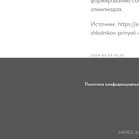
формированию сбо
олимпиадах.
Источник: https://
shkolnikov-prinyal
2024-03-05 10:30
Политика конфиденциальн
640002, Ку