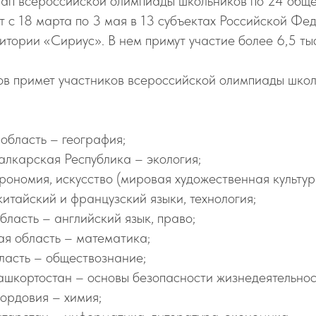
тап всероссийской олимпиады школьников по 24 общ
 с 18 марта по 3 мая в 13 субъектах Российской Фе
тории «Сириус». В нем примут участие более 6,5 тыс
ов примет участников всероссийской олимпиады школ
область – география;
лкарская Республика – экология;
рономия, искусство (мировая художественная культура
китайский и французский языки, технология;
бласть – английский язык, право;
я область – математика;
ласть – обществознание;
ашкортостан – основы безопасности жизнедеятельнос
ордовия – химия;