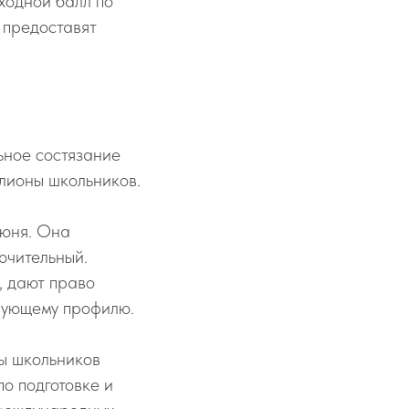
ходной балл по
 предоставят
ьное состязание
ллионы школьников.
июня. Она
ючительный.
, дают право
твующему профилю.
ы школьников
о подготовке и