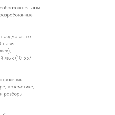
щеобразовательным
 разработанные
 предметов, по
0 тысяч
век),
й язык (10 557
ентральных
ре, математике,
ли разборы