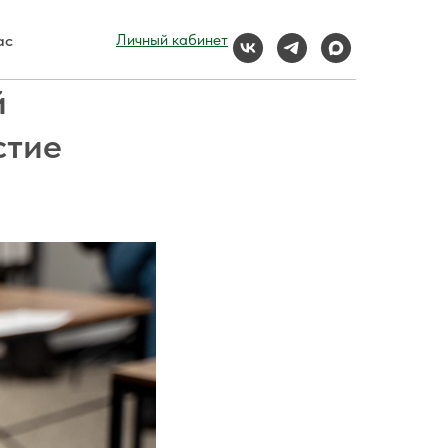
ас
Личный кабинет
й
стие