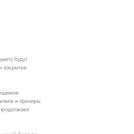
дмету будут
и закрытия
ходимое
дители и призеры
 продолжают