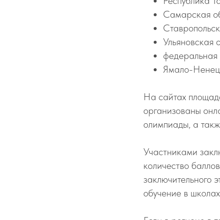
Республика Т
Самарская об
Ставропольск
Ульяновская о
федеральная 
Ямало-Ненецк
На сайтах площадо
организованы онл
олимпиады, а такж
Участниками закл
количество баллов
заключительного э
обучение в школах