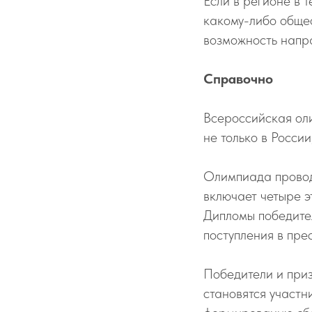
Если в регионе в 
какому-либо общео
возможность напра
Справочно
Всероссийская ол
не только в Росси
Олимпиада провод
включает четыре э
Дипломы победите
поступления в пре
Победители и при
становятся участн