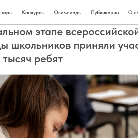
нары
Конкурсы
Олимпиады
Публикации
О н
альном этапе всероссийско
ы школьников приняли уча
 тысяч ребят