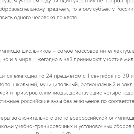
текущем учебном году ни один участник не набрал про
бразовательному предмету, то этому субъекту России
вить одного человека по квоте.
импиада школьников – самое массовое интеллектуал
и, но и в мире. Ежегодно в ней принимают участие ми
ится ежегодно по 24 предметам с 1 сентября по 30 
тапа: школьный, муниципальный, региональный и закл
лей и призеров олимпиады, действующие четыре года
стижные российские вузы без экзаменов по соответс
зеры заключительного этапа всероссийской олимпиад
иками учебно-тренировочных и установочных сборов п