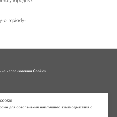
 международных
y-olimpiady-
ика использования Cookies
6
cookie
3
okie для обеспечения наилучшего взаимодействия с
5, помещ. 1