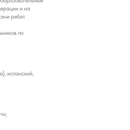
еобразовательным
дерации и на
ячи ребят.
ьников по
), испанский,
ти;