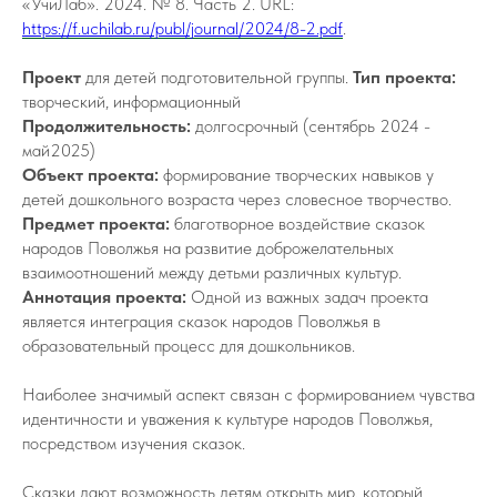
«УчиЛаб». 2024. № 8. Часть 2. URL:
https://f.uchilab.ru/publ/journal/2024/8-2.pdf
.
Проект
для детей подготовительной группы.
Тип проекта:
творческий, информационный
Продолжительность:
долгосрочный (сентябрь 2024 -
май2025)
Объект проекта:
формирование творческих навыков у
детей дошкольного возраста через словесное творчество.
Предмет проекта:
благотворное воздействие сказок
народов Поволжья на развитие доброжелательных
взаимоотношений между детьми различных культур.
Аннотация проекта:
Одной из важных задач проекта
является интеграция сказок народов Поволжья в
образовательный процесс для дошкольников.
Наиболее значимый аспект связан с формированием чувства
идентичности и уважения к культуре народов Поволжья,
посредством изучения сказок.
Сказки дают возможность детям открыть мир, который