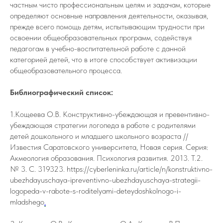
частным чисто профессиональным целям и задачам, которые
определяют основные направления деятельности, оказывая,
прежде всего помощь детям, испытывающим трудности при
освоении общеобразовательных программ, содействуя
педагогам в учебно-воспитательной работе с данной
категорией детей, что в итоге способствует активизации
общеобразовательного процесса.
Библиографический список:
1.Кощеева О.В. Конструктивно-убеждающая и превентивно-
убеждающая стратегии логопеда в работе с родителями
детей дошкольного и младшего школьного возраста //
Известия Саратовского университета, Новая серия. Серия:
Акмеология образования. Психология развития. 2013. Т.2.
№ 3. С. 319323. https://cyberleninka.ru/article/n/konstruktivno-
ubezhdayuschaya-ipreventivno-ubezhdayuschaya-strategii-
logopeda-v-rabote-s-roditelyami-deteydoshkolnogo-i-
mladshego
.