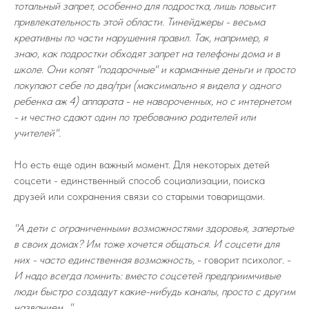
тотальный запрет, особенно для подростка, лишь повысит
привлекательность этой области. Тинейджеры - весьма
креативны по части нарушения правил. Так, например, я
знаю, как подростки обходят запрет на телефоны дома и в
школе. Они копят "подарочные" и карманные деньги и просто
покупают себе по два/три (максимально я видела у одного
ребенка аж 4) аппарата - не навороченных, но с интернетом
- и честно сдают один по требованию родителей или
учителей".
Но есть еще один важный момент. Для некоторых детей
соцсети - единственный способ социализации, поиска
друзей или сохранения связи со старыми товарищами.
"А дети с ограниченными возможностями здоровья, запертые
в своих домах? Им тоже хочется общаться. И соцсети для
них - часто единственная возможность,
- говорит психолог. -
И надо всегда помнить: вместо соцсетей предприимчивые
люди быстро создадут какие-нибудь каналы, просто с другим
названием…"