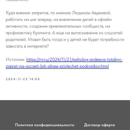
Куда важнее запретов, по мнению Людмилы Авдеевой,
работать на шаг вперед: на вовлечение детей в офлайн
активности, создание привлекательных сообществ, на
профилактику буллинга. А еще на вытаскивание из соцсетей
родителей. Может быть тогда и у детей не будет потребности
зависать в интернете?
Источник:
https://rg.ru/2024/11/21/psiholog-avdeeva-totalnyj-
zapret-na-socseti-lish-silnee-privlechet-podrostkov.html
2024-11-23 14:00
Политика конфиденциальности
Договор-оферта