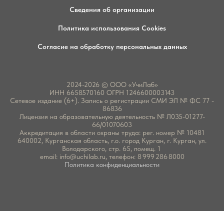
Сведения об организации
Политика использования Cookies
Согласие на обработку персональных данных
2024-2026 © ООО «УчиЛаб»
ИНН 6658570160 ОГРН 1246600003143
Сетевое издание (6+). Запись о регистрации СМИ ЭЛ № ФС 77 -
86836
Лицензия на образовательную деятельность № Л035-01277-
66/01070603
Аккредитация в области охраны труда: рег. номер № 10481
640002, Курганская область, г.о. город Курган, г. Курган, ул.
Володарского, стр. 65, помещ. 1
email:
info@uchilab.ru
, телефон: 8 999 286 8000
Политика конфиденциальности