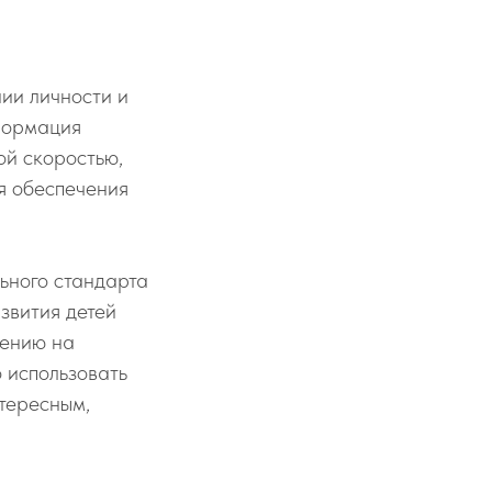
ии личности и
нформация
ой скоростью,
я обеспечения
ьного стандарта
звития детей
чению на
 использовать
нтересным,