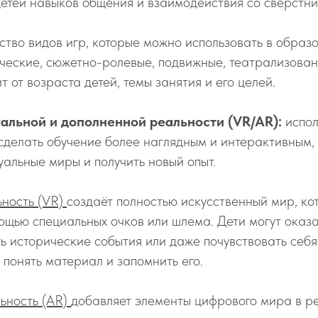
етей навыков общения и взаимодействия со сверстни
тво видов игр, которые можно использовать в образ
ческие, сюжетно-ролевые, подвижные, театрализован
 от возраста детей, темы занятия и его целей.
уальной и дополненной реальности (VR/AR):
испо
сделать обучение более наглядным и интерактивным, 
туальные миры и получить новый опыт.
ьность (VR)
создаёт полностью искусственный мир, к
ощью специальных очков или шлема. Дети могут оказа
ть исторические события или даже почувствовать себя
 понять материал и запомнить его.
ьность (AR)
добавляет элементы цифрового мира в р