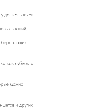
у дошкольников.
новых знаний.
есберегающих
ка как субъекта
торые можно
ншетов и других