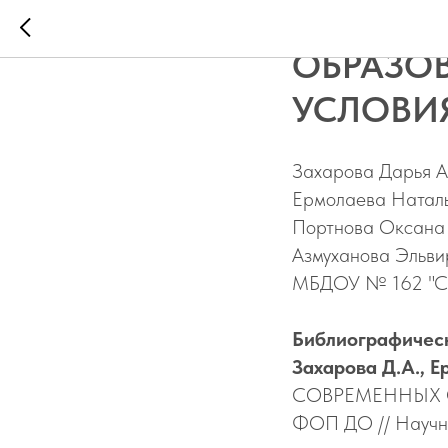
ИСПОЛЬ
ОБРАЗОВ
УСЛОВИ
Захарова Дарья А
Ермолаева Наталь
Портнова Оксана 
Азмуханова Эльви
МБДОУ № 162 "Ска
Библиографичес
Захарова Д.А., Е
СОВРЕМЕННЫХ 
ФОП ДО // Научн