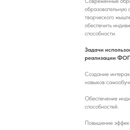
Современные обра
образовательную с
творческого мышле
обеспечить индиви
способности.
Задачи использо
реализации ФОП
Создание интеракт
навыков самообуче
Обеспечение индив
способностей.
Повышение эффект