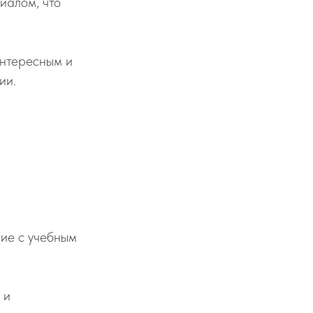
иалом, что
интересным и
ии.
вие с учебным
 и