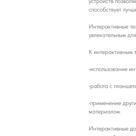
устройств позволя
способствует луч
Интерактивные те
увлекательным для
К интерактивным т
•использование ин
•работа с планшет
•применение други
материалом.
Интерактивные дос