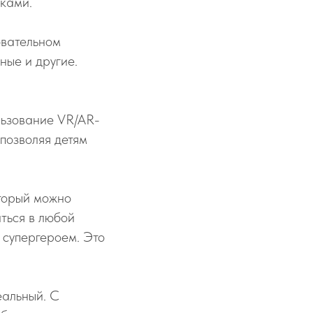
ками.
овательном
ные и другие.
льзование VR/AR-
позволяя детям
оторый можно
ться в любой
 супергероем. Это
еальный. С