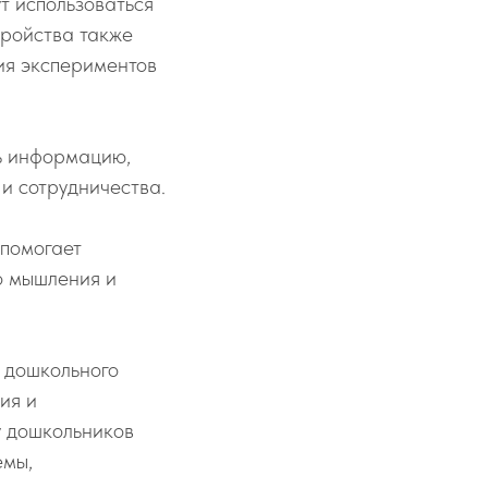
т использоваться
тройства также
ия экспериментов
ь информацию,
и сотрудничества.
 помогает
о мышления и
 дошкольного
ия и
у дошкольников
емы,