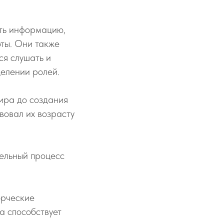
ить информацию,
оты. Они также
ся слушать и
делении ролей.
ира до создания
твовал их возрасту
тельный процесс
орческие
а способствует