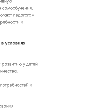
тивную
в самообучения,
могают педагогам
требности и
 в условиях
 развитию у детей
ичества.
 потребностей и
ования