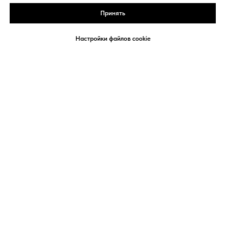
Принять
Настройки файлов cookie
Политика конфиденциальности
Договор-оферта
Сведения об организации
Политика использования Cookies
Согласие на обработку персональных данных