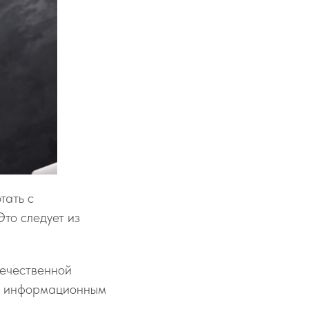
тать с
то следует из
течественной
 к информационным