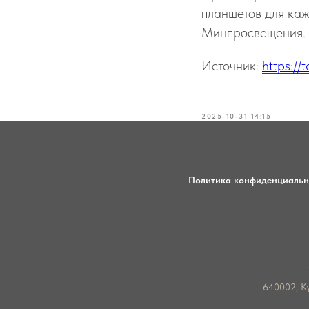
планшетов для каж
Минпросвещения.
Источник:
https:/
2025-10-31 14:15
Политика конфиденциальн
640002, Ку