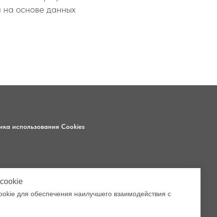
й на основе данных
ика использования Cookies
6
cookie
3
okie для обеспечения наилучшего взаимодействия с
5, помещ. 1