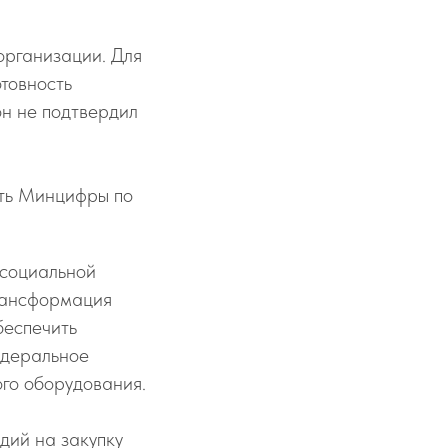
организации. Для
отовность
он не подтвердил
ить Минцифры по
 социальной
трансформация
беспечить
федеральное
ого оборудования.
дий на закупку