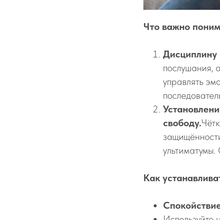
Что важно поним
Дисциплину 
послушания, 
управлять эм
последовател
Установлени
свободу.
Чётк
защищённости
ультиматумы.
Как устанавлива
Спокойствие
Используйте 