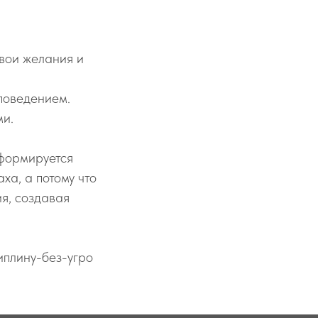
свои желания и
поведением.
ми.
 формируется
ха, а потому что
я, создавая
иплину-без-угро