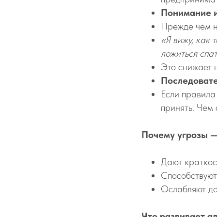
Понимание и
Прежде чем н
«Я вижу, как 
ложиться спат
Это снижает 
Последовате
Если правила
принять. Чем 
Почему угрозы —
Дают краткос
Способствуют
Ослабляют до
Что развивает а