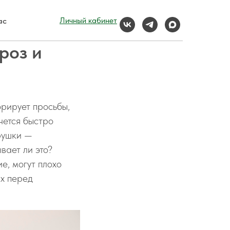
ас
Личный кабинет
роз и
орирует просьбы,
чется быстро
грушки —
вает ли это?
е, могут плохо
х перед