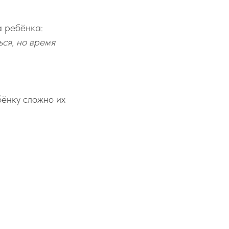
а ребёнка:
ься, но время
бёнку сложно их