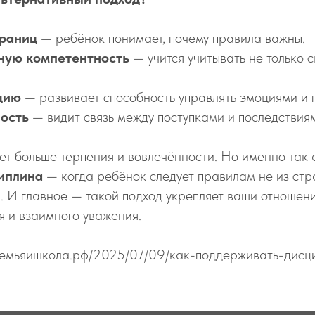
границ
— ребёнок понимает, почему правила важны.
ную компетентность
— учится учитывать не только 
цию
— развивает способность управлять эмоциями и 
ость
— видит связь между поступками и последствия
бует больше терпения и вовлечённости. Но именно так
иплина
— когда ребёнок следует правилам не из стра
. И главное — такой подход укрепляет ваши отношени
я и взаимного уважения.
//семьяишкола.рф/2025/07/09/как-поддерживать-дисц