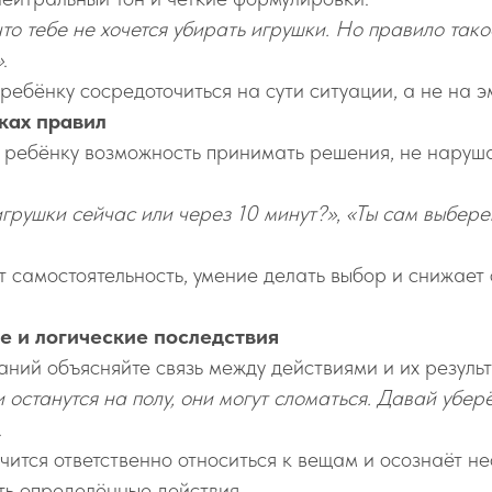
то тебе не хочется убирать игрушки. Но правило тако
»
.
ребёнку сосредоточиться на сути ситуации, а не на э
ках правил
 ребёнку возможность принимать решения, не наруш
игрушки сейчас или через 10 минут?»
,
«Ты сам выбере
т самостоятельность, умение делать выбор и снижает
е и логические последствия
аний объясняйте связь между действиями и их резуль
 останутся на полу, они могут сломаться. Давай уберё
.
чится ответственно относиться к вещам и осознаёт н
ь определённые действия.