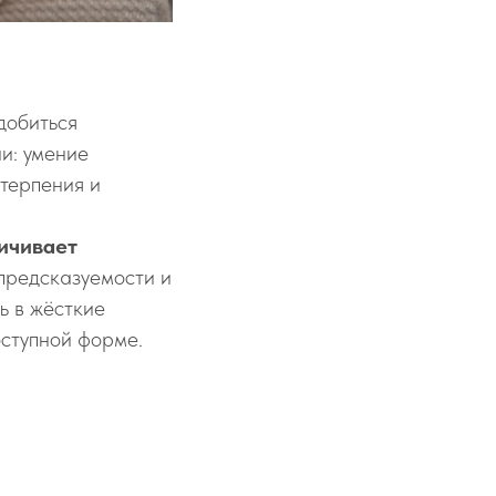
добиться
и: умение
 терпения и
ничивает
 предсказуемости и
ь в жёсткие
оступной форме.