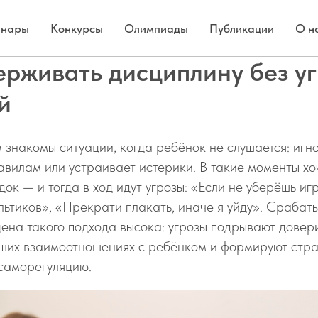
нары
Конкурсы
Олимпиады
Публикации
О н
ерживать дисциплину без уг
й
знакомы ситуации, когда ребёнок не слушается: игн
авилам или устраивает истерики. В такие моменты хо
док — и тогда в ход идут угрозы: «Если не уберёшь и
льтиков», «Прекрати плакать, иначе я уйду». Срабаты
ена такого подхода высока: угрозы подрывают довери
аших взаимоотношениях с ребёнком и формируют стра
 саморегуляцию.