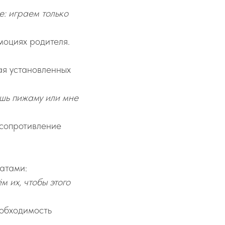
е: играем только
моциях родителя.
ая установленных
шь пижаму или мне
 сопротивление
татами:
м их, чтобы этого
еобходимость