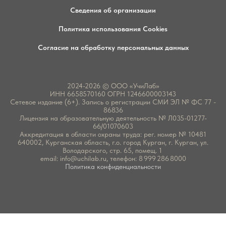
Сведения об организации
Политика использования Cookies
Согласие на обработку персональных данных
2024-2026 © ООО «УчиЛаб»
ИНН 6658570160 ОГРН 1246600003143
Сетевое издание (6+). Запись о регистрации СМИ ЭЛ № ФС 77 -
86836
Лицензия на образовательную деятельность № Л035-01277-
66/01070603
Аккредитация в области охраны труда: рег. номер № 10481
640002, Курганская область, г.о. город Курган, г. Курган, ул.
Володарского, стр. 65, помещ. 1
email:
info@uchilab.ru
, телефон: 8 999 286 8000
Политика конфиденциальности