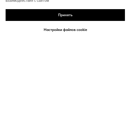
взаимодействия с сайтом
Принять
Настройки файлов cookie
Политика конфиденциальности
Договор-оферта
Сведения об организации
Политика использования Cookies
Согласие на обработку персональных данных