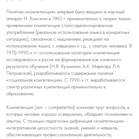
Понятие «компетенция» впервые было введено в научный
аппарат Н. Хомским в 1965 г. применительно к теории языка:
проявлением компетенции стало идеализированное
употребление (реальное использование языка в конкретных
ситуациях), связанное с мышлением, реакцией на
использование языка, с навыками и т.д., с опытом человека. В
1970-1990-х гг. использование категории компетенция
исследовалось в русле ее формирования как конечного
результата обучения (Н.В. Кузьмина, А.К. Маркова, Л.А.
Петровская); разрабатывалось содержание понятия
«социальная компетенция». С 1990-х гг. вырабатываются
спектр различных компетенций применительно к
образованию.
Компетенция (лат. – competentia) означает круг вопросов, в
которых человек хорошо осведомлен, обладает познаниями и
опытом. С позиции педагогики дефиниция «компетенция» -
интегративная целостность знаний, умений и навыков,
обеспечивающих профессиональную деятельность;