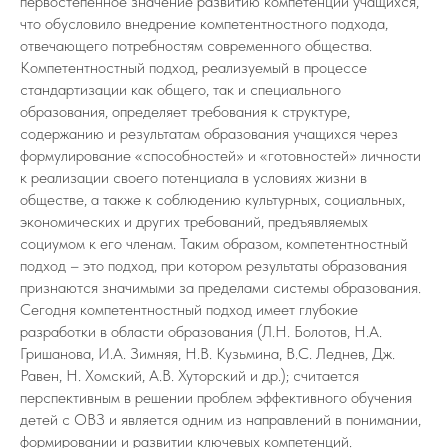
первостепенное значение развитию компетенций учащихся,
что обусловило внедрение компетентностного подхода,
отвечающего потребностям современного общества.
Компетентностный подход, реализуемый в процессе
стандартизации как общего, так и специального
образования, определяет требования к структуре,
содержанию и результатам образования учащихся через
формулирование «способностей» и «готовностей» личности
к реализации своего потенциала в условиях жизни в
обществе, а также к соблюдению культурных, социальных,
экономических и других требований, предъявляемых
социумом к его членам. Таким образом, компетентностный
подход – это подход, при котором результаты образования
признаются значимыми за пределами системы образования.
Сегодня компетентностный подход имеет глубокие
разработки в области образования (Л.Н. Болотов, Н.А.
Гришанова, И.А. Зимняя, Н.В. Кузьмина, В.С. Леднев, Дж.
Равен, Н. Хомский, А.В. Хуторский и др.); считается
перспективным в решении проблем эффективного обучения
детей с ОВЗ и является одним из направлений в понимании,
формировании и развитии ключевых компетенций.