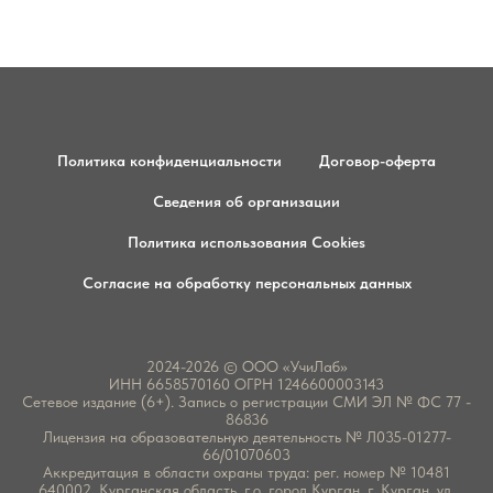
Политика конфиденциальности
Договор-оферта
Сведения об организации
Политика использования Cookies
Согласие на обработку персональных данных
2024-2026 © ООО «УчиЛаб»
ИНН 6658570160 ОГРН 1246600003143
Сетевое издание (6+). Запись о регистрации СМИ ЭЛ № ФС 77 -
86836
Лицензия на образовательную деятельность № Л035-01277-
66/01070603
Аккредитация в области охраны труда: рег. номер № 10481
640002, Курганская область, г.о. город Курган, г. Курган, ул.