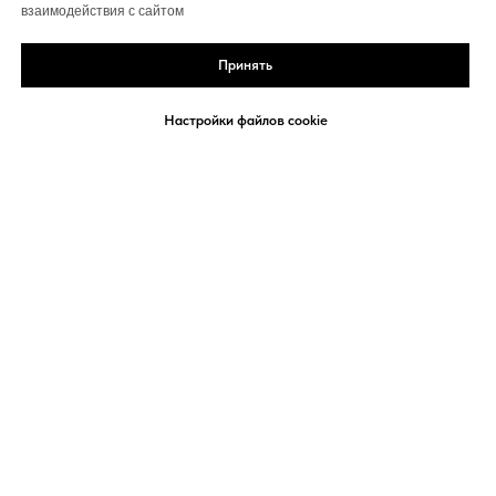
взаимодействия с сайтом
Принять
Настройки файлов cookie
Политика конфиденциальности
Договор-оферта
Сведения об организации
Политика использования Cookies
Согласие на обработку персональных данных