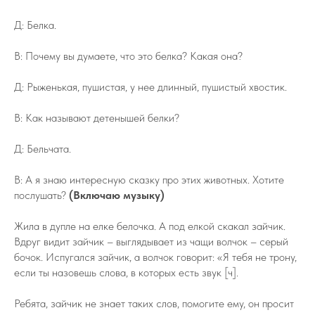
Д: Белка.
В: Почему вы думаете, что это белка? Какая она?
Д: Рыженькая, пушистая, у нее длинный, пушистый хвостик.
В: Как называют детенышей белки?
Д: Бельчата.
В: А я знаю интересную сказку про этих животных. Хотите
послушать?
(Включаю музыку)
Жила в дупле на елке белочка. А под елкой скакал зайчик.
Вдруг видит зайчик – выглядывает из чащи волчок – серый
бочок. Испугался зайчик, а волчок говорит: «Я тебя не трону,
если ты назовешь слова, в которых есть звук [ч].
Ребята, зайчик не знает таких слов, помогите ему, он просит