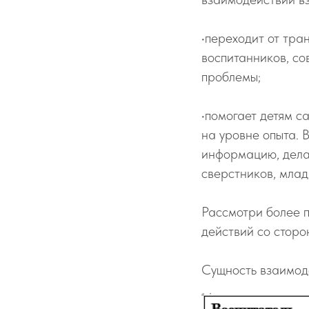
•переходит от тра
воспитанников, с
проблемы;
•помогает детям с
на уровне опыта. 
информацию, дела
сверстников, млад
Рассмотри более п
действий со сторон
Сущность взаимоде