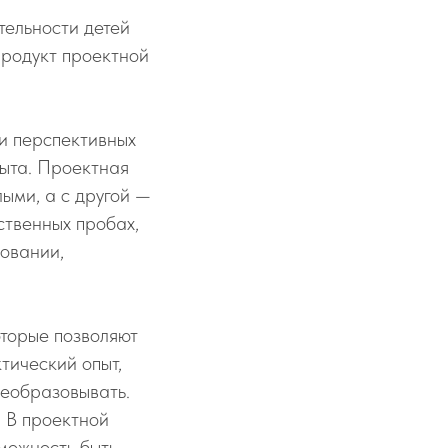
тельности детей
продукт проектной
и перспективных
пыта. Проектная
лыми, а с другой —
ственных пробах,
овании,
оторые позволяют
тический опыт,
реобразовывать.
. В проектной
зможность быть