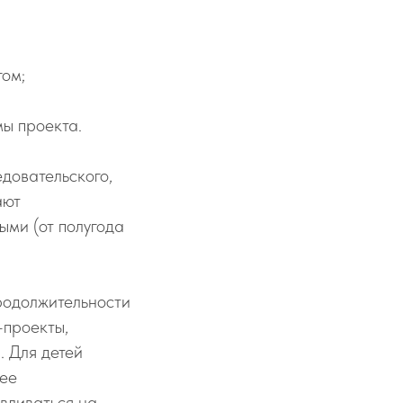
гом;
мы проекта.
довательского,
ают
ыми (от полугода
родолжительности
-проекты,
. Для детей
лее
вливаться на