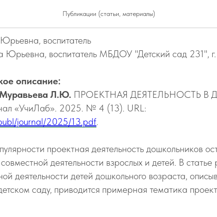
АЯ ДЕЯТЕЛЬНОСТЬ В ДОУ
Публикации (статьи, материалы)
 Юрьевна, воспитатель
 Юрьевна, воспитатель МБДОУ "Детский сад 231", г
кое описание:
 Муравьева Л.Ю.
ПРОЕКТНАЯ ДЕЯТЕЛЬНОСТЬ В ДО
ал «УчиЛаб». 2025. № 4 (13). URL:
u/publ/journal/2025/13.pdf
.
пулярности проектная деятельность дошкольников ос
совместной деятельности взрослых и детей. В статье
ой деятельности детей дошкольного возраста, описыв
детском саду, приводится примерная тематика проект