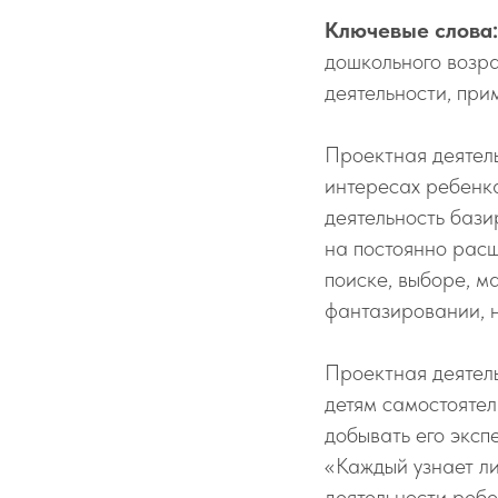
Ключевые слова
дошкольного возра
деятельности, при
Проектная деятель
интересах ребенка
деятельность бази
на постоянно расш
поиске, выборе, м
фантазировании, 
Проектная деятель
детям самостоятел
добывать его эксп
«Каждый узнает ли
деятельности ребе