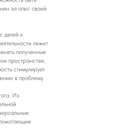
нен за опыт своей
с детей к
еятельности лежит
менять полученные
ом пространстве,
ность стимулирует
ению в проблему.
ога. Из
ельной
иверсальные
, помогающие