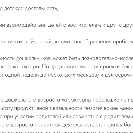
 детскую деятельность;
и взаимодействия детей с воспитателем и друг с дру
ьности как найденный детьми способ решения пробле
ность дошкольников может быть познавательно-иссле
ского характера. По продолжительности проекты быв
т одной недели до нескольких месяцев) и долгосрочн
.
го дошкольного возраста характерны небольшие по п
льтату продуктивной деятельности тематические мини
 при участии родителей или совместно с родителями
ого возраста проектная деятельность становится бо
анятием, она может активно развиваться, приостана