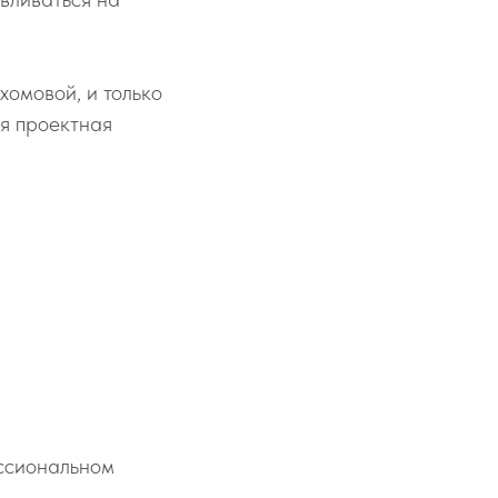
хомовой, и только
ся проектная
ссиональном