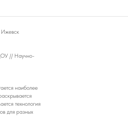
. Ижевск
У // Научно-
тается наиболее
 раскрывается
ается технология
ов для разных