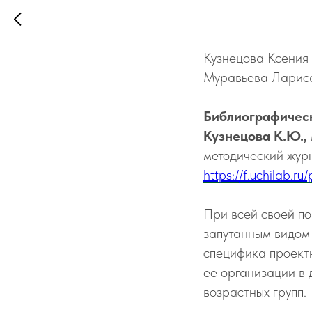
ПРОЕКТН
Кузнецова Ксения
Муравьева Лариса
Библиографичес
Кузнецова К.Ю.,
методический журн
https://f.uchilab.r
При всей своей по
запутанным видом 
специфика проектн
ее организации в 
возрастных групп.