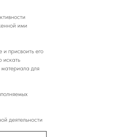
активности
женной ими
 и присвоить его
о искать
 материала для
ыполняемых
ной деятельности