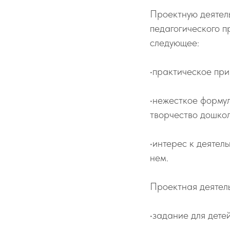
Проектную деятель
педагогического 
следующее:
•практическое пр
•нежесткое форму
творчество дошкол
•интерес к деятел
нем.
Проектная деятель
•задание для дете