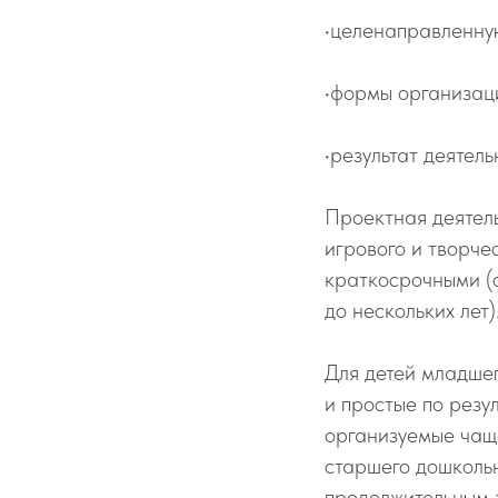
•целенаправленную
•формы организаци
•результат деятел
Проектная деятель
игрового и творче
краткосрочными (о
до нескольких лет)
Для детей младше
и простые по резу
организуемые чаще
старшего дошкольн
продолжительным з