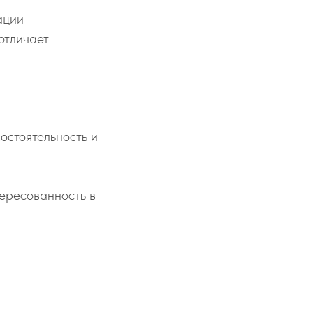
ации
отличает
остоятельность и
тересованность в