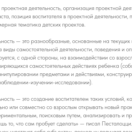
:
проектная деятельность, организация проектной дея
ста, позиция воспитателя в проектной деятельности, 
мерная тематика детских проектов.
ность — это разнообразные, основанные на текущих 
 виды самостоятельной деятельности, поведения и о
руется, с одной стороны, на взаимодействии со взрос
иряющихся самостоятельных действиях ребенка (соб
анипулировании предметами и действиями, конструир
наблюдении-изучении-исследовании).
ность — это создание воспитателем таких условий, к
ьно или совместно со взрослым открывать новый прак
ериментальным, поисковым путем, анализировать и п
шь то, что сам пробует сделать» — писал Песталоцци
нок чувствует себя субъектом, поскольку получает во