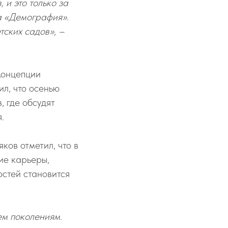
и это только за
а «Демография».
тских садов», –
Концепции
л, что осенью
, где обсудят
.
ов отметил, что в
ие карьеры,
стей становится
ем поколениям.