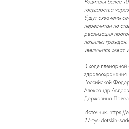
Родители более 10
государства через
будут охвачены се
пересчитан по ст
реализация програ
пожилых граждан.
увеличится охват 
В ходе пленарной 
здравоохранения 
Российской Федер
Александр Авдеев,
Державина Павел
Источник: https:/
27-tys-detskih-sa