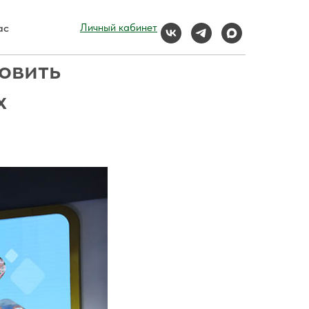
ас
Личный кабинет
овить
х