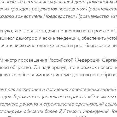
основе экспертных исследований демографических ин
ения граждан, результатов проводимых Правительств
казала заместитель Председателя Правительства Тат
кнула, что главные задачи национального проекта «
вшиеся демографические тенденции, обеспечить усто
ичить число многодетных семей и рост благосостояни
инистр просвещения Российской Федерации Сергей
снова общества. Он подчеркнул, что в рамках нового 
делять особое внимание системе дошкольного образо
нт для воспитания и получения качественных знаний
садах. В рамках национального проекта «Семья» мы 
тального ремонта и строительства организаций дошк
ланируем обновить более 2,7 тысячи учреждений. Так