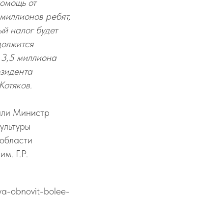
помощь от
 миллионов ребят,
ый налог будет
должится
 3,5 миллиона
езидента
Котяков.
пили Министр
ультуры
области
м. Г.Р.
ya-obnovit-bolee-