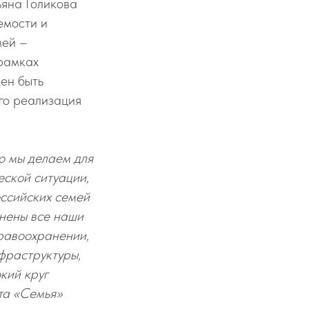
яна Голикова
емости и
мей –
 рамках
ен быть
Его реализация
о мы делаем для
еской ситуации,
оссийских семей
инены все наши
дравоохранении,
фраструктуры,
кий круг
та «Семья»