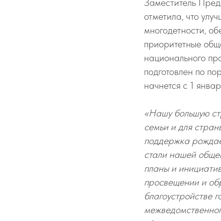
Заместитель Пред
отметила, что ул
многодетности, об
приоритетные общ
национального пр
подготовлен по по
начнется с 1 янва
«Нашу большую стр
семьи и для стран
поддержка рождаем
стали нашей обще
планы и инициатив
просвещении и обр
благоустройстве г
межведомственног