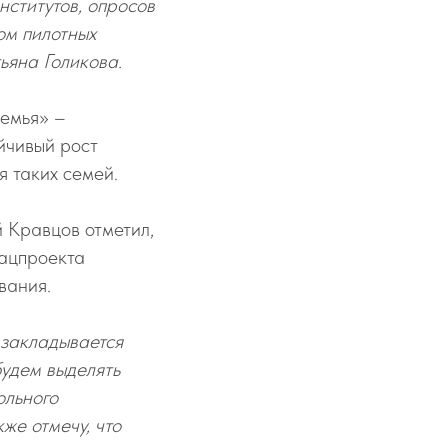
ститутов, опросов
ом пилотных
ьяна Голикова.
Семья» –
йчивый рост
я таких семей.
 Кравцов отметил,
нацпроекта
вания.
 закладывается
будем выделять
ольного
же отмечу, что