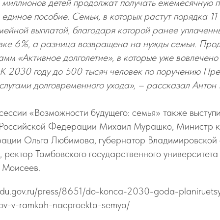
 миллионов детей продолжат получать ежемесячную 
 единое пособие. Семьи, в которых растут порядка 11
мейной выплатой, благодаря которой ранее уплаченн
авке 6%, а разница возвращена на нужды семьи. Про
мм «Активное долголетие», в которые уже вовлечено
 К 2030 году до 500 тысяч человек по поручению Пр
услугами долговременного ухода», – рассказал Антон 
сессии «Возможности будущего: семья» также высту
Российской Федерации Михаил Мурашко, Министр к
ации Ольга Любимова, губернатор Владимировской 
 ректор Тамбовского государственного университета и
 Моисеев.
/edu.gov.ru/press/8651/do-konca-2030-goda-planiruets
dov-v-ramkah-nacproekta-semya/