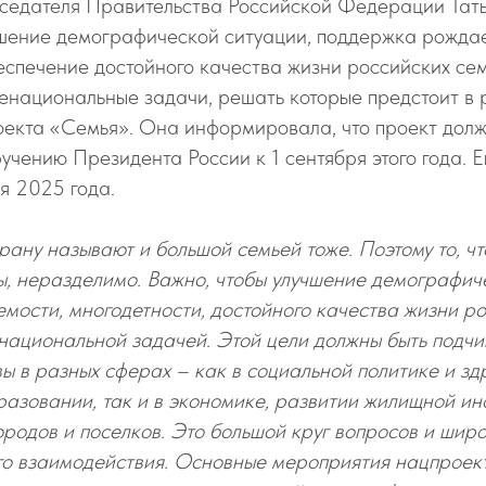
седателя Правительства Российской Федерации Тать
учшение демографической ситуации, поддержка рожда
еспечение достойного качества жизни российских се
енациональные задачи, решать которые предстоит в
оекта «Семья». Она информировала, что проект долж
ручению Президента России к 1 сентября этого года. 
ря 2025 года.
ану называют и большой семьей тоже. Поэтому то, чт
ы, неразделимо. Важно, чтобы улучшение демографич
ости, многодетности, достойного качества жизни р
национальной задачей. Этой цели должны быть подч
ы в разных сферах – как в социальной политике и з
азовании, так и в экономике, развитии жилищной ин
ородов и поселков. Это большой круг вопросов и широ
о взаимодействия. Основные мероприятия нацпроек