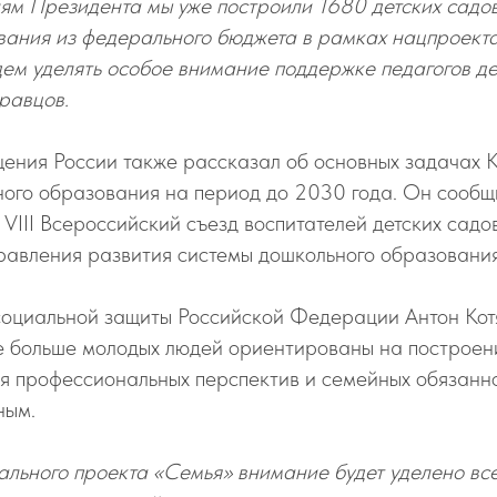
м Президента мы уже построили 1680 детских садов, 
вания из федерального бюджета в рамках нацпроект
дем уделять особое внимание поддержке педагогов де
равцов.
ения России также рассказал об основных задачах 
ого образования на период до 2030 года. Он сообщи
 VIII Всероссийский съезд воспитателей детских садов
равления развития системы дошкольного образования
оциальной защиты Российской Федерации Антон Котяк
се больше молодых людей ориентированы на построен
я профессиональных перспектив и семейных обязанно
ным.
ального проекта «Семья» внимание будет уделено вс