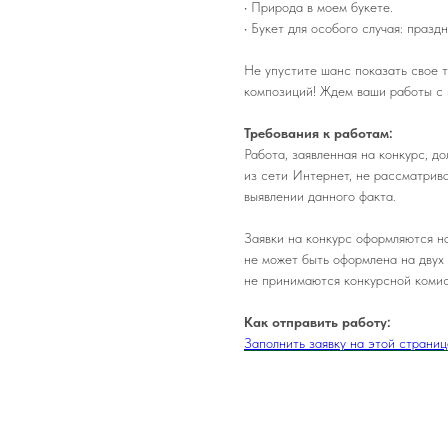
• Природа в моем букете.
• Букет для особого случая: празд
Не упустите шанс показать свое т
композиций! Ждем ваши работы с
Требования к работам:
Работа, заявленная на конкурс, д
из сети Интернет, не рассматрив
выявлении данного факта.
Заявки на конкурс оформляются н
не может быть оформлена на двух 
не принимаются конкурсной коми
Как отправить работу:
Заполнить заявку на этой страниц