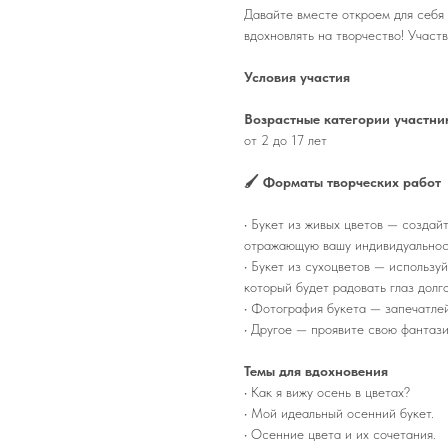
Давайте вместе откроем для себя
вдохновлять на творчество! Участ
Условия участия
Возрастные категории участни
от 2 до 17 лет
🖌 Форматы творческих работ
• Букет из живых цветов — создай
отражающую вашу индивидуальнос
• Букет из сухоцветов — использу
который будет радовать глаз долг
• Фотография букета — запечатле
• Другое — проявите свою фантаз
Темы для вдохновения
• Как я вижу осень в цветах?
• Мой идеальный осенний букет.
• Осенние цвета и их сочетания.