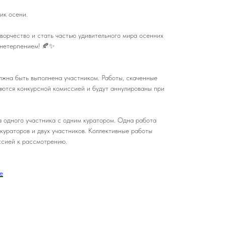
ник осени.
ворчество и стать частью удивительного мира осенних
 нетерпением! 🍂✨
олжна быть выполнена участником. Работы, скаченные
аются конкурсной комиссией и будут аннулированы при
а одного участника с одним куратором. Одна работа
кураторов и двух участников. Коллективные работы
ссией к рассмотрению.
е