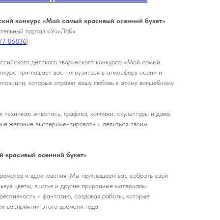
ский конкурс «Мой самый красивый осенний букет»
ательный портал «УчиЛаб»
77-86836
)
ссийского детского творческого конкурса «Мой самый
нкурс приглашает вас погрузиться в атмосферу осени и
мпозиции, которые отразят вашу любовь к этому волшебному
техниках: живопись, графика, коллажи, скульптуры и даже
аше желание экспериментировать и делиться своим
й красивый осенний букет»
ароматов и вдохновения! Мы приглашаем вас собрать свой
ьзуя цветы, листья и другие природные материалы.
реативность и фантазию, создавая работы, которые
м восприятии этого времени года.