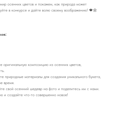
 мир осенних цветов и покажем, как природа может
вуйте в конкурсе и дайте волю своему воображению! 🍁🌼
ков:
те оригинальную композицию из осенних цветов,
ть.
йте природные материалы для создания уникального букета,
ое время.
йте свой осенний шедевр на фото и поделитесь им с нами.
ию и создайте что-то совершенно новое!